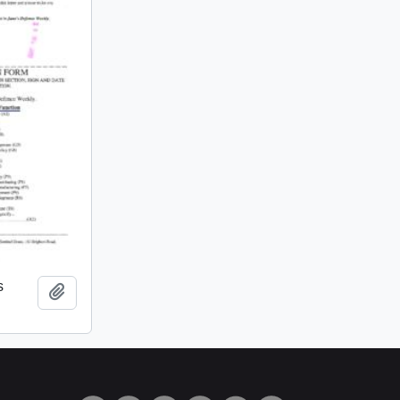
s
Añadir al portapapeles