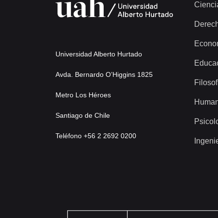
Cienci
Derec
Econo
Universidad Alberto Hurtado
Educa
Avda. Bernardo O’Higgins 1825
Filosof
Metro Los Héroes
Human
Santiago de Chile
Psicol
Teléfono +56 2 2692 0200
Ingeni