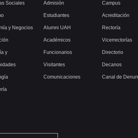
as Sociales
Admisión
Campus
ho
Estudiantes
Acreditación
mía y Negocios
Alumni UAH
Rectoría
ción
Académicos
Vicerrectorías
ía y
Funcionarios
Directorio
idades
Visitantes
Decanos
ogía
Comunicaciones
Canal de Denun
ería