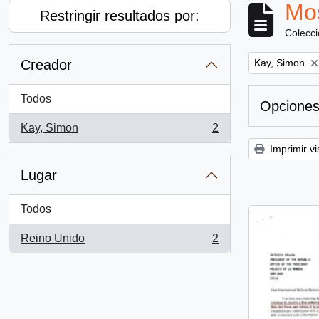
Mos
Restringir resultados por:
Colecc
Remove filter:
Creador
Kay, Simon
Todos
Opciones
Kay, Simon
2
, 2 resultados
Imprimir vi
Lugar
Todos
Reino Unido
2
, 2 resultados