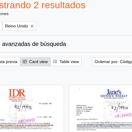
trando 2 resultados
iones
Remove filter:
Reino Unido
 avanzadas de búsqueda
sta previa
Card view
Table view
Ordenar por: Códig