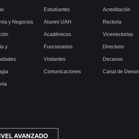
ho
Estudiantes
Acreditación
mía y Negocios
Alumni UAH
Rectoría
ción
Académicos
Vicerrectorías
ía y
Funcionarios
Directorio
idades
Visitantes
Decanos
ogía
Comunicaciones
Canal de Denun
ería