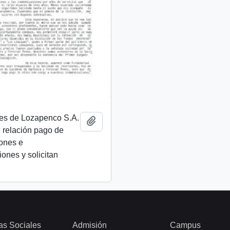
res de Lozapenco S.A.
Añadir al portapapeles
 relación pago de
ones e
ones y solicitan
as Sociales
Admisión
Campus