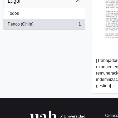
Lugar
Todos
Penco (Chile)
1
, 1 resultados
[Trabajado
exponen en
remuneraci
indemnizaci
gestión]
Cienci