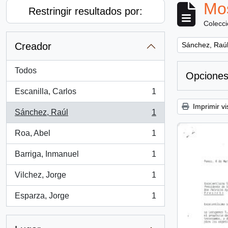
Mos
Restringir resultados por:
Colecc
Remove filter:
Creador
Sánchez, Raú
Todos
Opciones
Escanilla, Carlos
1
, 1 resultados
Imprimir vi
Sánchez, Raúl
1
, 1 resultados
Roa, Abel
1
, 1 resultados
Barriga, Inmanuel
1
, 1 resultados
Vilchez, Jorge
1
, 1 resultados
Esparza, Jorge
1
, 1 resultados