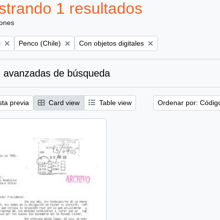
trando 1 resultados
iones
Remove filter:
Remove filter:
l
Penco (Chile)
Con objetos digitales
 avanzadas de búsqueda
sta previa
Card view
Table view
Ordenar por: Códig