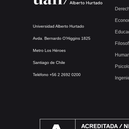
Derec
Econo
Universidad Alberto Hurtado
Educa
Avda. Bernardo O’Higgins 1825
Filosof
Metro Los Héroes
Human
Santiago de Chile
Psicol
Teléfono +56 2 2692 0200
Ingeni