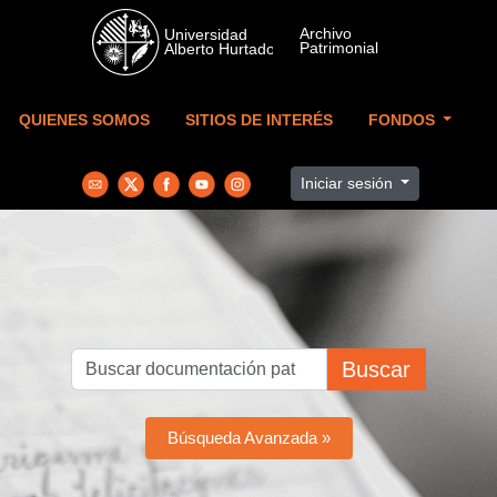
Skip to main content
QUIENES SOMOS
SITIOS DE INTERÉS
FONDOS
Iniciar sesión
Buscar
Búsqueda Avanzada »