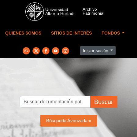
Skip to main content
QUIENES SOMOS
SITIOS DE INTERÉS
FONDOS
Iniciar sesión
Buscar
Búsqueda Avanzada »