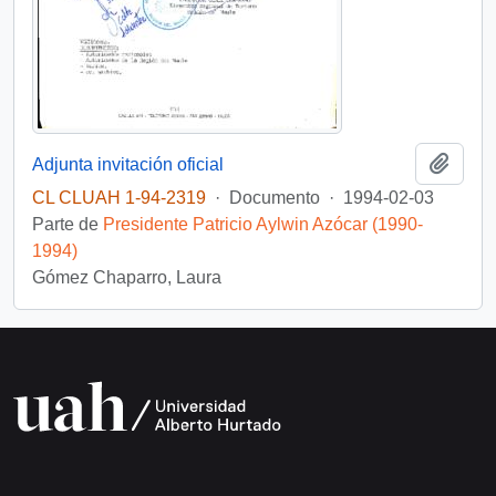
Añadi
Adjunta invitación oficial
CL CLUAH 1-94-2319
·
Documento
·
1994-02-03
Parte de
Presidente Patricio Aylwin Azócar (1990-
1994)
Gómez Chaparro, Laura