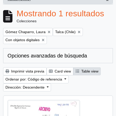
, 1 resultados
Mostrando 1 resultados
Colecciones
Remove filter:
Remove filter:
Gómez Chaparro, Laura
Talca (Chile)
Remove filter:
Con objetos digitales
Opciones avanzadas de búsqueda
Imprimir vista previa
Card view
Table view
Ordenar por: Código de referencia
Dirección: Descendente