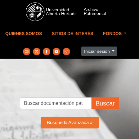
Skip to main content
QUIENES SOMOS
SITIOS DE INTERÉS
FONDOS
Iniciar sesión
Buscar
Búsqueda Avanzada »