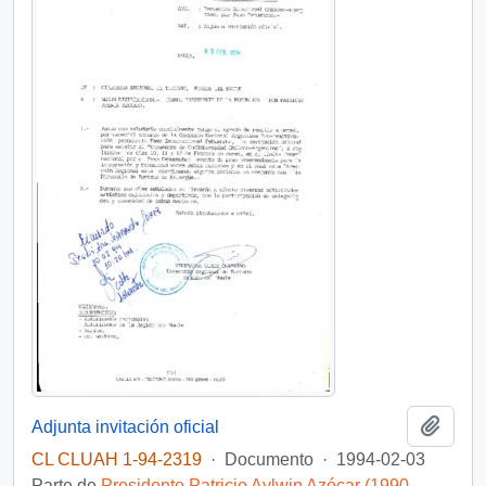
Añadi
Adjunta invitación oficial
CL CLUAH 1-94-2319
·
Documento
·
1994-02-03
Parte de
Presidente Patricio Aylwin Azócar (1990-