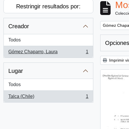
Mos
Restringir resultados por:
Colecc
Remove filter:
Creador
Gómez Chapar
Todos
Opciones
Gómez Chaparro, Laura
1
, 1 resultados
Imprimir vi
Lugar
Todos
Talca (Chile)
1
, 1 resultados