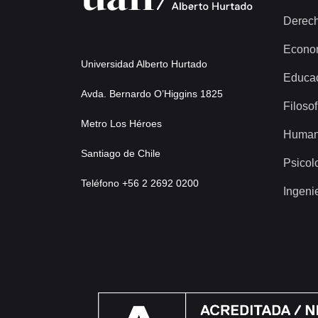
Derec
Econo
Universidad Alberto Hurtado
Educa
Avda. Bernardo O’Higgins 1825
Filosof
Metro Los Héroes
Human
Santiago de Chile
Psicol
Teléfono +56 2 2692 0200
Ingeni