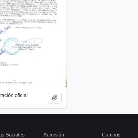
tación oficial
Añadir al portapapeles
as Sociales
Admisión
Campus