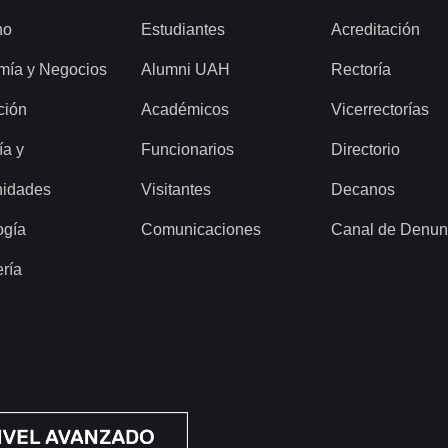
ho
Estudiantes
Acreditación
mía y Negocios
Alumni UAH
Rectoría
ción
Académicos
Vicerrectorías
ía y
Funcionarios
Directorio
idades
Visitantes
Decanos
ogía
Comunicaciones
Canal de Denun
ería