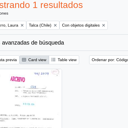
trando 1 resultados
iones
Remove filter:
Remove filter:
ro, Laura
Talca (Chile)
Con objetos digitales
 avanzadas de búsqueda
sta previa
Card view
Table view
Ordenar por: Códig