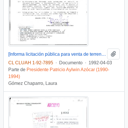
Añadi
[Informa licitación pública para venta de terreno por medio de SERVIU]
CL CLUAH 1-92-7895
·
Documento
·
1992-04-03
Parte de
Presidente Patricio Aylwin Azócar (1990-
1994)
Gómez Chaparro, Laura