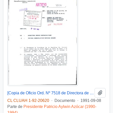
Añadi
[Copia de Oficio Ord. Nº 7518 de Directora de SERVIU Metropolitano, responde]
CL CLUAH 1-92-20620
·
Documento
·
1991-09-08
Parte de
Presidente Patricio Aylwin Azócar (1990-
1994)