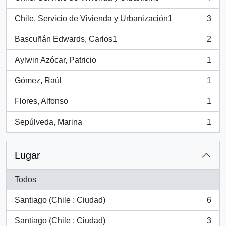
, 4 resultados
Chile. Servicio de Vivienda y Urbanización1
3
, 3 resultados
Bascuñán Edwards, Carlos1
2
, 2 resultados
Aylwin Azócar, Patricio
1
, 1 resultados
Gómez, Raúl
1
, 1 resultados
Flores, Alfonso
1
, 1 resultados
Sepúlveda, Marina
1
, 1 resultados
Lugar
Todos
Santiago (Chile : Ciudad)
6
, 6 resultados
Santiago (Chile : Ciudad)
3