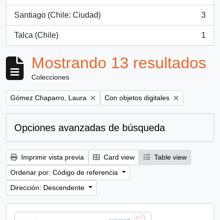
, 3 resultados
Santiago (Chile: Ciudad)
3
, 3 resultados
Talca (Chile)
1
, 1 resultados
Mostrando 13 resultados
Colecciones
Remove filter:
Remove filter:
Gómez Chaparro, Laura
Con objetos digitales
Opciones avanzadas de búsqueda
Imprimir vista previa
Card view
Table view
Ordenar por: Código de referencia
Dirección: Descendente