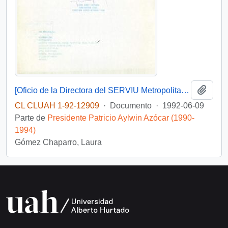
Añadi
[Oficio de la Directora del SERVIU Metropolitano ante solicitud de particular]
CL CLUAH 1-92-12909
·
Documento
·
1992-06-09
Parte de
Presidente Patricio Aylwin Azócar (1990-
1994)
Gómez Chaparro, Laura