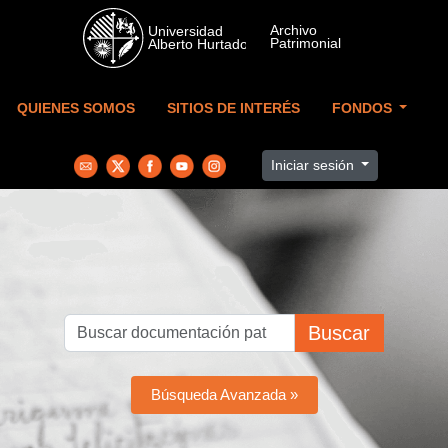
Skip to main content
QUIENES SOMOS
SITIOS DE INTERÉS
FONDOS
Iniciar sesión
Buscar
Búsqueda Avanzada »