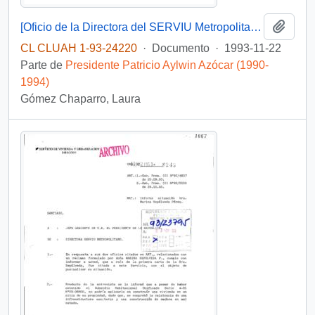
Añadi
[Oficio de la Directora del SERVIU Metropolitano referente a solicitud ciudadana]
CL CLUAH 1-93-24220
·
Documento
·
1993-11-22
Parte de
Presidente Patricio Aylwin Azócar (1990-
1994)
Gómez Chaparro, Laura