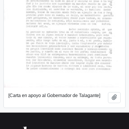
[Carta en apoyo al Gobernador de Talagante]
Añadi