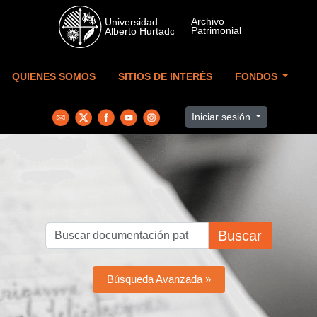
Skip to main content
QUIENES SOMOS
SITIOS DE INTERÉS
FONDOS
Iniciar sesión
Buscar
Búsqueda Avanzada »