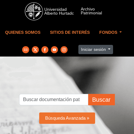
Skip to main content
QUIENES SOMOS
SITIOS DE INTERÉS
FONDOS
Iniciar sesión
Buscar
Búsqueda Avanzada »