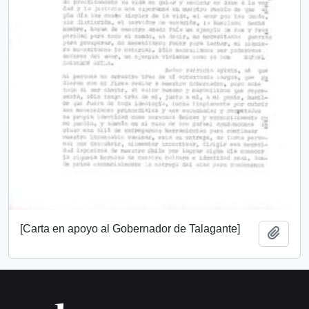
[Carta en apoyo al Gobernador de Talagante]
Añadi