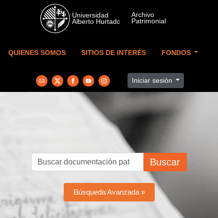
Skip to main content
QUIENES SOMOS
SITIOS DE INTERÉS
FONDOS
Iniciar sesión
Buscar
Búsqueda Avanzada »