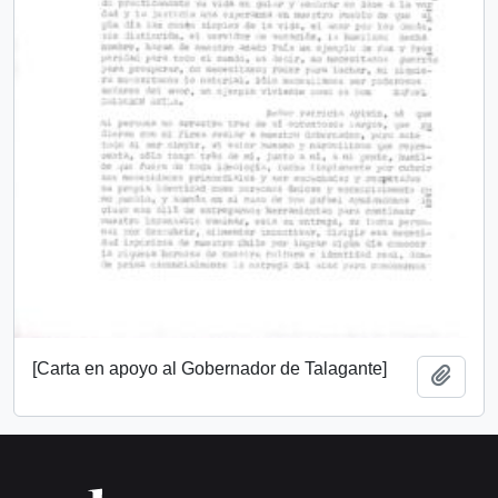
[Carta en apoyo al Gobernador de Talagante]
Añadi