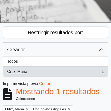
Restringir resultados por:
Creador
Todos
Ortíz, María
1
, 1 resultados
Imprimir vista previa
Cerrar
Mostrando 1 resultados
Colecciones
Remove filter:
Remove filter:
Ortíz, María
Con objetos digitales