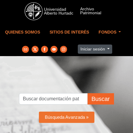
Skip to main content
QUIENES SOMOS
SITIOS DE INTERÉS
FONDOS
Iniciar sesión
Buscar
Búsqueda Avanzada »