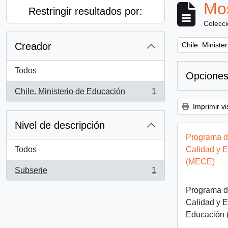
Mos
Restringir resultados por:
Colecc
Remove filter:
Creador
Chile. Ministe
Todos
Opciones
Chile. Ministerio de Educación
1
, 1 resultados
Imprimir vi
Nivel de descripción
Programa d
Todos
Calidad y 
(MECE)
Subserie
1
, 1 resultados
Programa d
Calidad y E
Educación