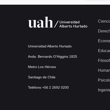
Cienci
Derec
Econo
Universidad Alberto Hurtado
Educa
Avda. Bernardo O’Higgins 1825
Filosof
Metro Los Héroes
Human
Santiago de Chile
Psicol
Teléfono +56 2 2692 0200
Ingeni