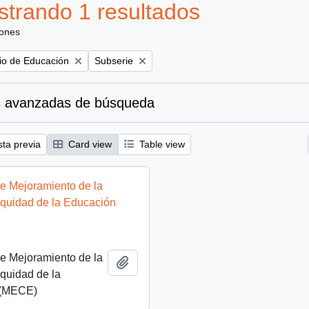
trando 1 resultados
iones
Remove filter:
rio de Educación
Subserie
 avanzadas de búsqueda
sta previa
Card view
Table view
e Mejoramiento de la
Equidad de la Educación
e Mejoramiento de la
Añadir al portapapeles
quidad de la
 (MECE)