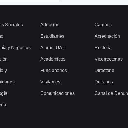
as Sociales
Admisión
Campus
ho
Estudiantes
Acreditación
mía y Negocios
Alumni UAH
Rectoría
ción
Académicos
Vicerrectorías
ía y
Funcionarios
Directorio
idades
Visitantes
Decanos
ogía
Comunicaciones
Canal de Denun
ería