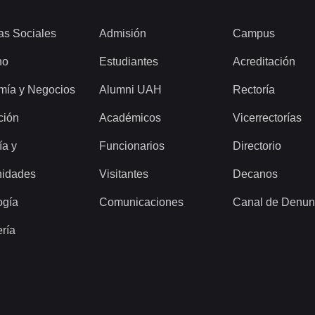
as Sociales
Admisión
Campus
ho
Estudiantes
Acreditación
mía y Negocios
Alumni UAH
Rectoría
ción
Académicos
Vicerrectorías
ía y
Funcionarios
Directorio
idades
Visitantes
Decanos
ogía
Comunicaciones
Canal de Denun
ería