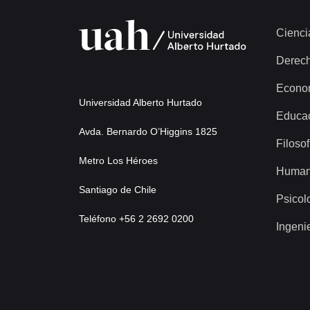
Cienci
Derec
Econo
Universidad Alberto Hurtado
Educa
Avda. Bernardo O’Higgins 1825
Filosof
Metro Los Héroes
Human
Santiago de Chile
Psicol
Teléfono +56 2 2692 0200
Ingeni