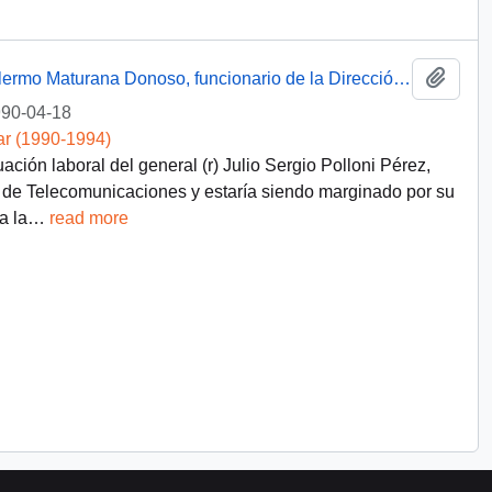
Añadi
Memorando interno emitido por el sr. Guillermo Maturana Donoso, funcionario de la Dirección Administrativa del Palacio de La Moneda, dirigido al Presidente de la República, sr. Patricio Aylwin Azócar
90-04-18
ar (1990-1994)
uación laboral del general (r) Julio Sergio Polloni Pérez,
de Telecomunicaciones y estaría siendo marginado por su
a la
…
read more