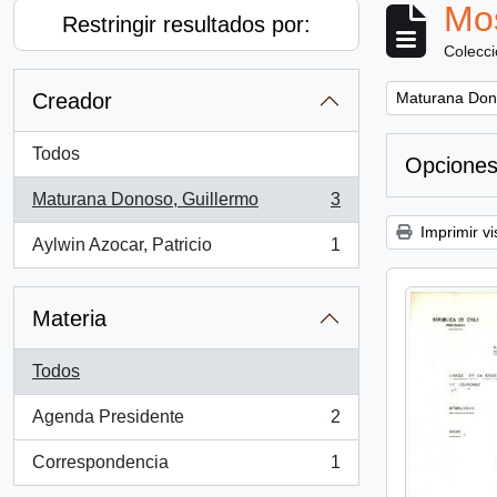
Mos
Restringir resultados por:
Colecc
Remove filter:
Creador
Maturana Don
Todos
Opciones
Maturana Donoso, Guillermo
3
, 3 resultados
Imprimir vi
Aylwin Azocar, Patricio
1
, 1 resultados
Materia
Todos
Agenda Presidente
2
, 2 resultados
Correspondencia
1
, 1 resultados