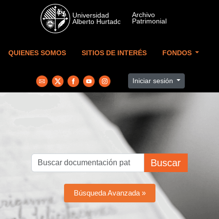
Skip to main content
QUIENES SOMOS
SITIOS DE INTERÉS
FONDOS
Iniciar sesión
Buscar
Búsqueda Avanzada »