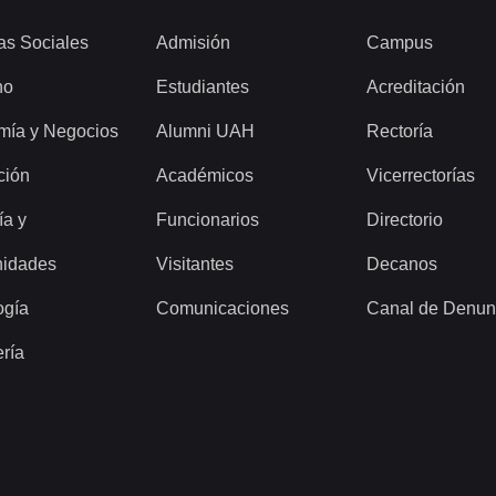
as Sociales
Admisión
Campus
ho
Estudiantes
Acreditación
mía y Negocios
Alumni UAH
Rectoría
ción
Académicos
Vicerrectorías
ía y
Funcionarios
Directorio
idades
Visitantes
Decanos
ogía
Comunicaciones
Canal de Denun
ería