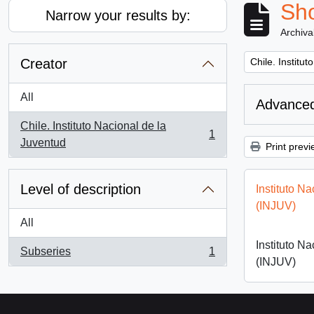
Sho
Narrow your results by:
Archiva
Remove filter:
Creator
Chile. Institu
All
Advanced
Chile. Instituto Nacional de la
1
, 1 results
Juventud
Print previ
Level of description
Instituto N
(INJUV)
All
Instituto N
Subseries
1
, 1 results
(INJUV)