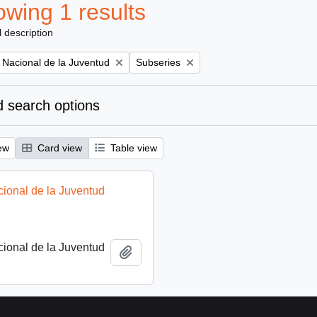
wing 1 results
l description
Remove filter:
to Nacional de la Juventud
Subseries
 search options
ew
Card view
Table view
acional de la Juventud
acional de la Juventud
Add to clipboard