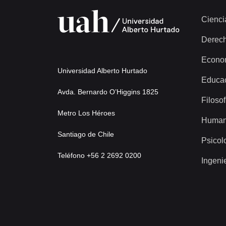
Cienci
Derec
Econo
Universidad Alberto Hurtado
Educa
Avda. Bernardo O’Higgins 1825
Filosof
Metro Los Héroes
Human
Santiago de Chile
Psicol
Teléfono +56 2 2692 0200
Ingeni