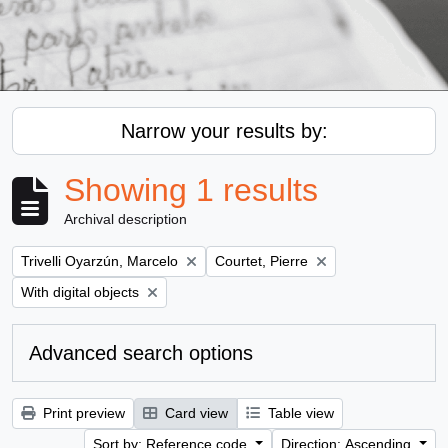
Narrow your results by:
Showing 1 results
Archival description
Remove filter:
Remove filter:
Trivelli Oyarzún, Marcelo
Courtet, Pierre
Remove filter:
With digital objects
Advanced search options
Print preview
Card view
Table view
Sort by: Reference code
Direction: Ascending