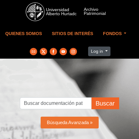
Skip to main content
QUIENES SOMOS
SITIOS DE INTERÉS
FONDOS
Log in
Buscar
Búsqueda Avanzada »