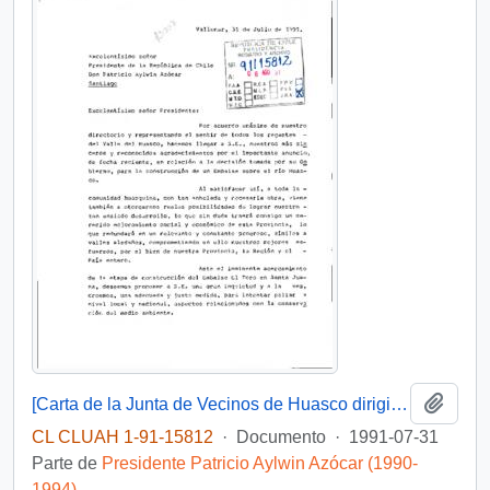
Añadi
[Carta de la Junta de Vecinos de Huasco dirigida al Presidente Patricio Aylwin sobre la construcción de un embalse]
CL CLUAH 1-91-15812
·
Documento
·
1991-07-31
Parte de
Presidente Patricio Aylwin Azócar (1990-
1994)