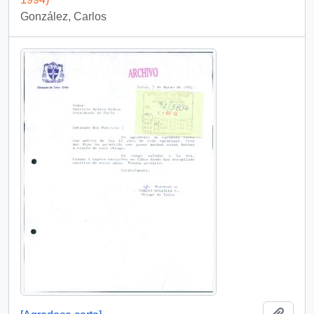
González, Carlos
Añadi