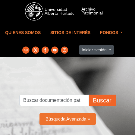
Skip to main content
QUIENES SOMOS
SITIOS DE INTERÉS
FONDOS
Iniciar sesión
Buscar
Búsqueda Avanzada »