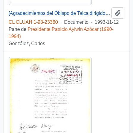
Añadi
[Agradecimientos del Obispo de Talca dirigidos al Presidente Patricio Aylwin por el apoyo en la reconstrucción de la Iglesia Matriz de Curicó]
CL CLUAH 1-93-23360
·
Documento
·
1993-11-12
Parte de
Presidente Patricio Aylwin Azócar (1990-
1994)
González, Carlos