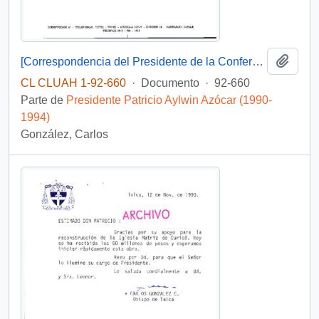
Añadi
[Correspondencia del Presidente de la Conferencia Episcopal de Chile dirigida al Presidente Patricio Aylwin]
CL CLUAH 1-92-660
·
Documento
·
92-660
Parte de
Presidente Patricio Aylwin Azócar (1990-
1994)
González, Carlos