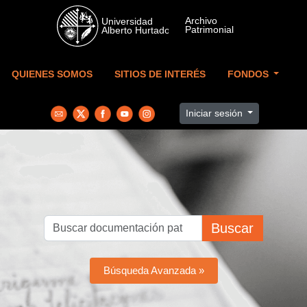
Skip to main content
QUIENES SOMOS
SITIOS DE INTERÉS
FONDOS
Iniciar sesión
Buscar
Búsqueda Avanzada »