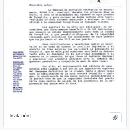
[Invitación]
Añadi