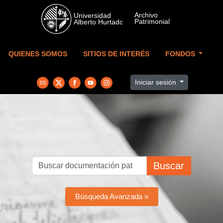
Skip to main content
QUIENES SOMOS
SITIOS DE INTERÉS
FONDOS
Iniciar sesión
Buscar
Búsqueda Avanzada »