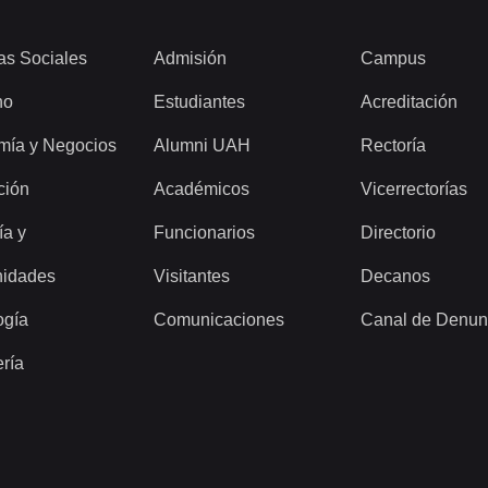
as Sociales
Admisión
Campus
ho
Estudiantes
Acreditación
mía y Negocios
Alumni UAH
Rectoría
ción
Académicos
Vicerrectorías
ía y
Funcionarios
Directorio
idades
Visitantes
Decanos
ogía
Comunicaciones
Canal de Denun
ería