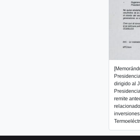
[Memorándu
Presidencial
dirigido al
Presidencia
remite ant
relacionado
inversiones
Termoeléctr