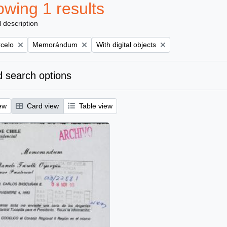
wing 1 results
l description
Remove filter:
Remove filter:
rcelo
Memorándum
With digital objects
 search options
ew
Card view
Table view