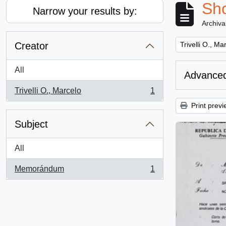
Sho
Narrow your results by:
Archiva
Remove filter:
Creator
Trivelli O., Ma
All
Advanced
Trivelli O., Marcelo
1
, 1 results
Print previ
Subject
All
Memorándum
1
, 1 results