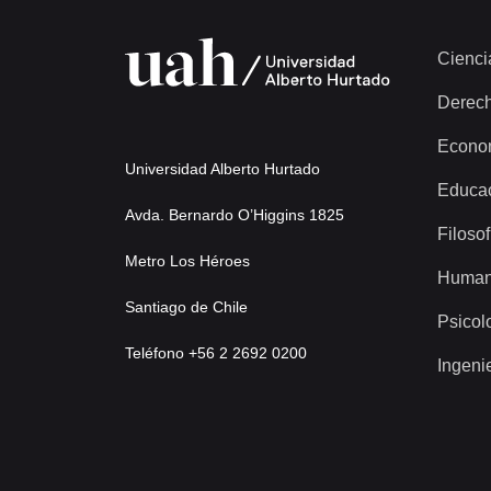
Cienci
Derec
Econo
Universidad Alberto Hurtado
Educa
Avda. Bernardo O’Higgins 1825
Filosof
Metro Los Héroes
Human
Santiago de Chile
Psicol
Teléfono +56 2 2692 0200
Ingeni