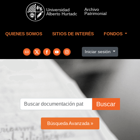
Skip to main content
QUIENES SOMOS
SITIOS DE INTERÉS
FONDOS
Iniciar sesión
Buscar
Búsqueda Avanzada »