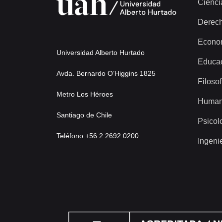
Cienci
Derec
Econo
Universidad Alberto Hurtado
Educa
Avda. Bernardo O’Higgins 1825
Filosof
Metro Los Héroes
Human
Santiago de Chile
Psicol
Teléfono +56 2 2692 0200
Ingeni