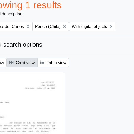
wing 1 results
l description
Remove filter:
Remove filter:
ards, Carlos
Penco (Chile)
With digital objects
 search options
ew
Card view
Table view