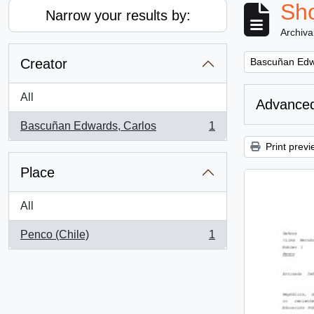
Sho
Narrow your results by:
Archiva
Remove filter:
Creator
Bascuñan Edw
All
Advanced
Bascuñan Edwards, Carlos
1
, 1 results
Print previ
Place
All
Penco (Chile)
1
, 1 results