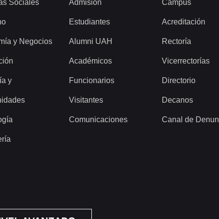
as Sociales
Admisión
Campus
ho
Estudiantes
Acreditación
mía y Negocios
Alumni UAH
Rectoría
ción
Académicos
Vicerrectorías
ía y
Funcionarios
Directorio
idades
Visitantes
Decanos
ogía
Comunicaciones
Canal de Denun
ería