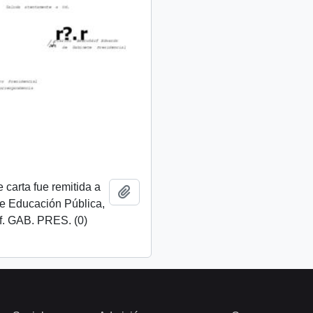
 carta fue remitida a
Add to clipboard
de Educación Pública,
f. GAB. PRES. (0)