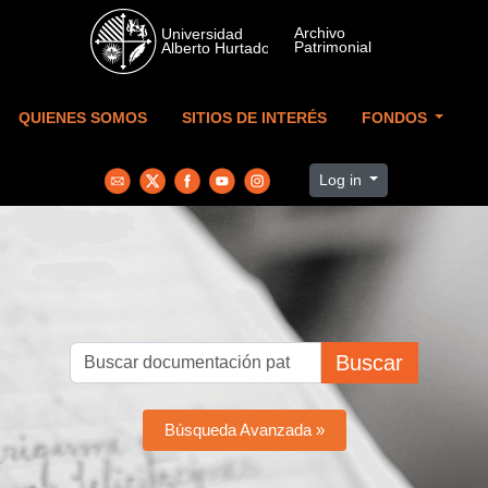
Skip to main content
QUIENES SOMOS
SITIOS DE INTERÉS
FONDOS
Log in
Buscar
Búsqueda Avanzada »