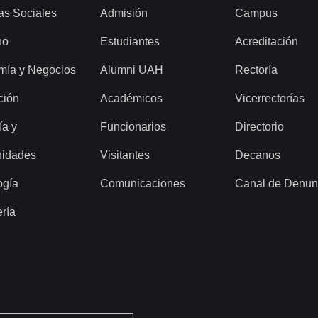
as Sociales
Admisión
Campus
ho
Estudiantes
Acreditación
mía y Negocios
Alumni UAH
Rectoría
ción
Académicos
Vicerrectorías
ía y
Funcionarios
Directorio
idades
Visitantes
Decanos
ogía
Comunicaciones
Canal de Denun
ería