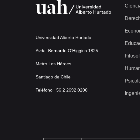
Cienci
Derec
Econo
Universidad Alberto Hurtado
Educa
Avda. Bernardo O’Higgins 1825
Filosof
Metro Los Héroes
Human
Santiago de Chile
Psicol
Teléfono +56 2 2692 0200
Ingeni