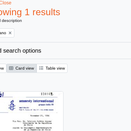
Close
wing 1 results
l description
iano
 search options
ew
Card view
Table view