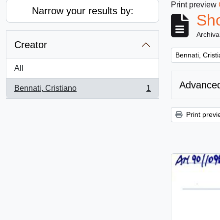
Print preview
Narrow your results by:
Sho
Archiva
Creator
Remove filter:
Bennati, Crist
All
Advanced
Bennati, Cristiano
1
, 1 results
Print previ