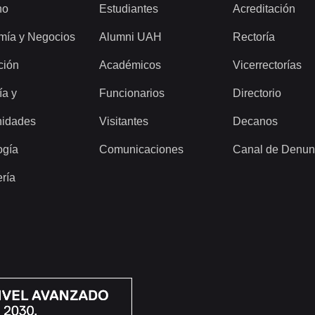
ho
Estudiantes
Acreditación
mía y Negocios
Alumni UAH
Rectoría
ción
Académicos
Vicerrectorías
ía y
Funcionarios
Directorio
idades
Visitantes
Decanos
ogía
Comunicaciones
Canal de Denun
ería