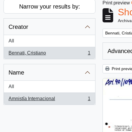
Print preview
Narrow your results by:
Sho
Archiva
Creator
Remove filter:
Bennati, Crist
All
Advanced
Bennati, Cristiano
1
, 1 results
Print previ
Name
All
Amnistía Internacional
1
, 1 results