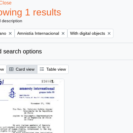
Close
wing 1 results
l description
Remove filter:
Remove filter:
iano
Amnistía Internacional
With digital objects
 search options
ew
Card view
Table view