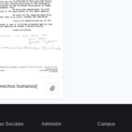
derechos humanos]
Add to clipboard
as Sociales
Admisión
Campus