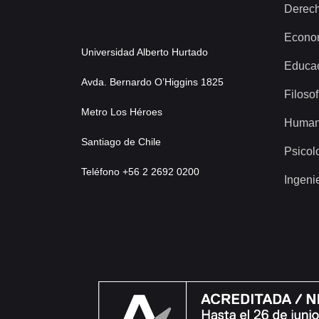
Derec
Econo
Universidad Alberto Hurtado
Educa
Avda. Bernardo O’Higgins 1825
Filosof
Metro Los Héroes
Human
Santiago de Chile
Psicol
Teléfono +56 2 2692 0200
Ingeni