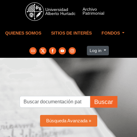
Skip to main content
QUIENES SOMOS
SITIOS DE INTERÉS
FONDOS
Log in
Buscar
Búsqueda Avanzada »