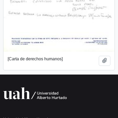
[Carta de derechos humanos]
Add t