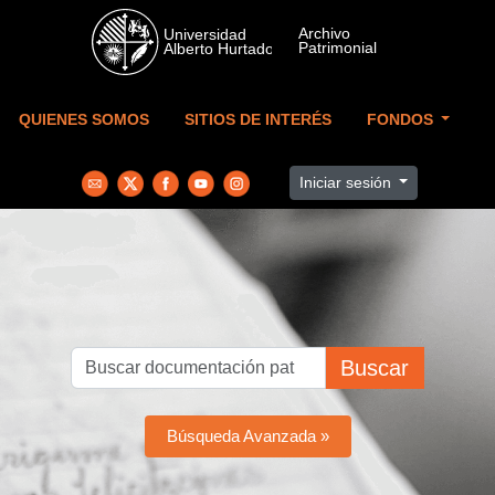
Skip to main content
QUIENES SOMOS
SITIOS DE INTERÉS
FONDOS
Iniciar sesión
Buscar
Búsqueda Avanzada »