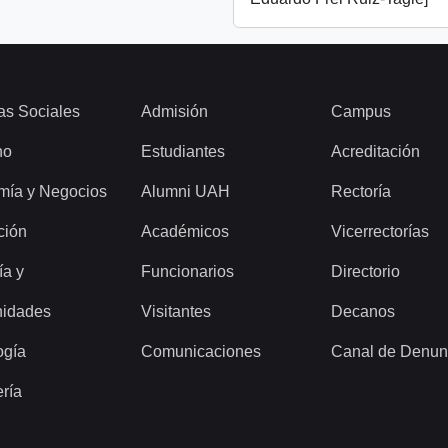
as Sociales
Admisión
Campus
ho
Estudiantes
Acreditación
mía y Negocios
Alumni UAH
Rectoría
ción
Académicos
Vicerrectorías
ía y
Funcionarios
Directorio
idades
Visitantes
Decanos
ogía
Comunicaciones
Canal de Denun
ería