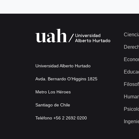
Cienci
Derec
Econo
Universidad Alberto Hurtado
Educa
Avda. Bernardo O’Higgins 1825
Filosof
Metro Los Héroes
Human
Santiago de Chile
Psicol
Teléfono +56 2 2692 0200
Ingeni