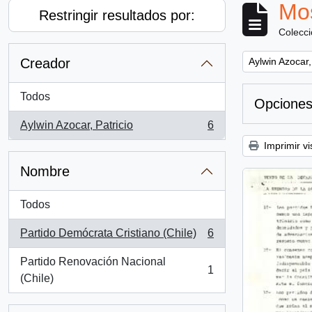
Mos
Restringir resultados por:
Colecc
Remove filter:
Creador
Aylwin Azocar,
Todos
Opciones
Aylwin Azocar, Patricio
6
, 6 resultados
Imprimir vi
Nombre
Todos
Partido Demócrata Cristiano (Chile)
6
, 6 resultados
Partido Renovación Nacional
1
, 1 resultados
(Chile)