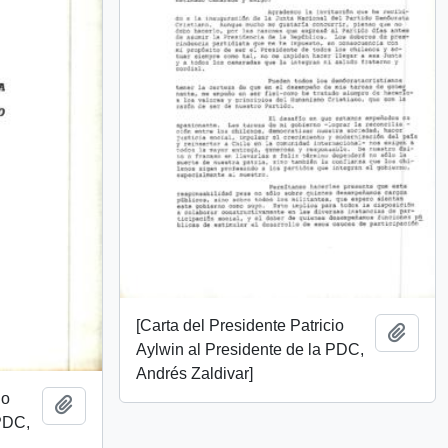
[Carta del Presidente Patricio
Añadi
Aylwin al Presidente de la PDC,
Andrés Zaldivar]
io
Añadir al portapapeles
 PDC,