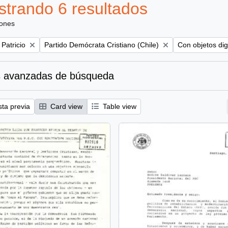
trando 6 resultados
iones
Remove filter:
Remove filter:
 Patricio
Partido Demócrata Cristiano (Chile)
Con objetos dig
 avanzadas de búsqueda
sta previa
Card view
Table view