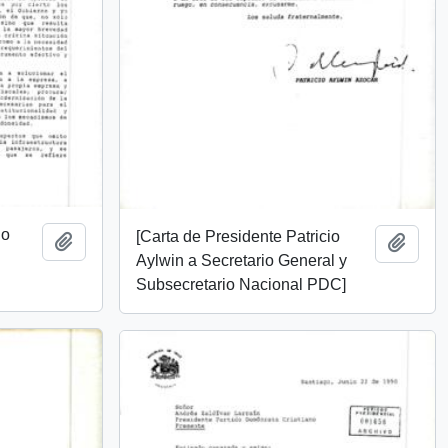
io
[Carta de Presidente Patricio
Añadir al portapapeles
Añadi
Aylwin a Secretario General y
Subsecretario Nacional PDC]