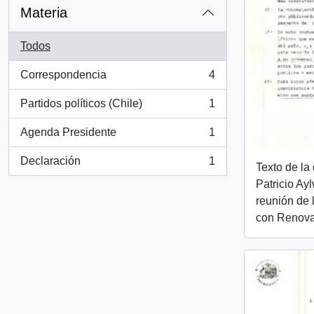
Materia
Todos
Correspondencia
4
, 4 resultados
Partidos políticos (Chile)
1
, 1 resultados
Agenda Presidente
1
, 1 resultados
Declaración
1
Texto de la
, 1 resultados
Patricio Ayl
reunión de l
con Renova