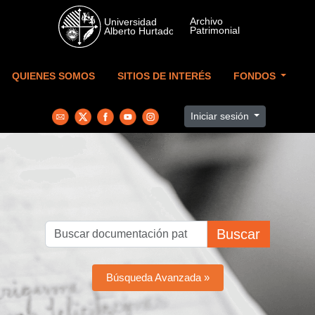
Skip to main content
QUIENES SOMOS
SITIOS DE INTERÉS
FONDOS
Iniciar sesión
Buscar
Búsqueda Avanzada »