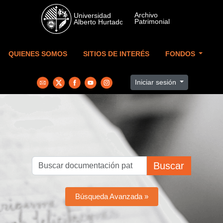
Skip to main content
QUIENES SOMOS
SITIOS DE INTERÉS
FONDOS
Iniciar sesión
Buscar
Búsqueda Avanzada »