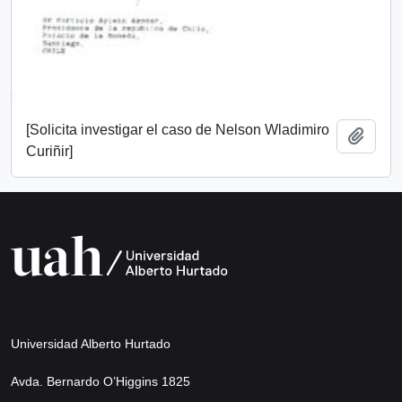
[Solicita investigar el caso de Nelson Wladimiro
Añadi
Curiñir]
Universidad Alberto Hurtado
Avda. Bernardo O’Higgins 1825