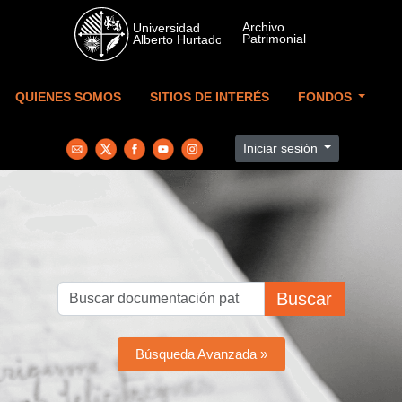
Skip to main content
QUIENES SOMOS
SITIOS DE INTERÉS
FONDOS
Iniciar sesión
Buscar
Búsqueda Avanzada »