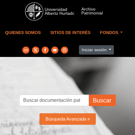
Skip to main content
QUIENES SOMOS
SITIOS DE INTERÉS
FONDOS
Iniciar sesión
Buscar
Búsqueda Avanzada »