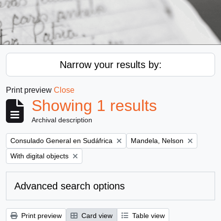
Narrow your results by:
Print preview
Close
Showing 1 results
Archival description
Remove filter:
Remove filter:
Consulado General en Sudáfrica
Mandela, Nelson
Remove filter:
With digital objects
Advanced search options
Print preview
Card view
Table view