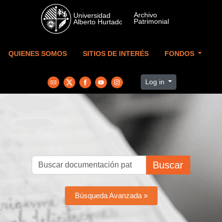
Skip to main content
QUIENES SOMOS
SITIOS DE INTERÉS
FONDOS
Log in
Buscar
Búsqueda Avanzada »