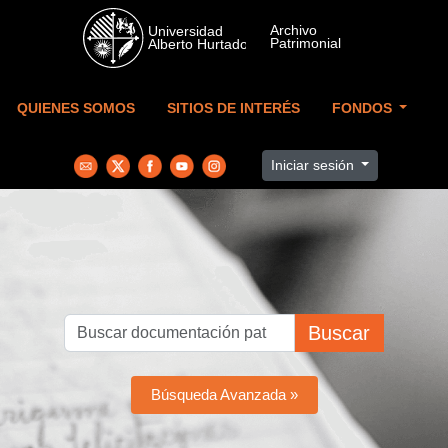
Skip to main content
QUIENES SOMOS
SITIOS DE INTERÉS
FONDOS
Iniciar sesión
Buscar
Búsqueda Avanzada »