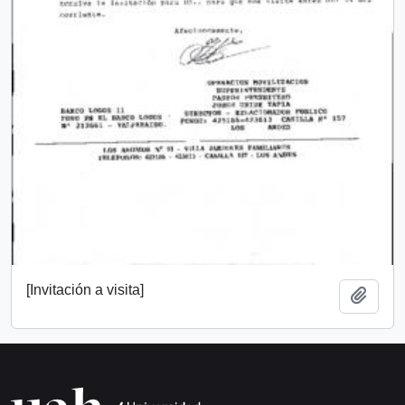
[Invitación a visita]
Añadi