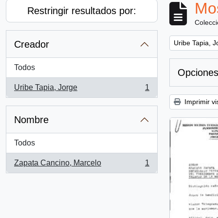
Mos
Restringir resultados por:
Colecc
Remove filter:
Creador
Uribe Tapia, J
Todos
Opciones
Uribe Tapia, Jorge
1
, 1 resultados
Imprimir vi
Nombre
Todos
Zapata Cancino, Marcelo
1
, 1 resultados