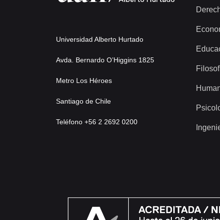
Derec
Econo
Universidad Alberto Hurtado
Educa
Avda. Bernardo O’Higgins 1825
Filosof
Metro Los Héroes
Human
Santiago de Chile
Psicol
Teléfono +56 2 2692 0200
Ingeni