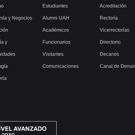
ho
Estudiantes
Acreditación
mía y Negocios
Alumni UAH
Rectoría
ción
Académicos
Vicerrectorías
ía y
Funcionarios
Directorio
idades
Visitantes
Decanos
ogía
Comunicaciones
Canal de Denun
ería