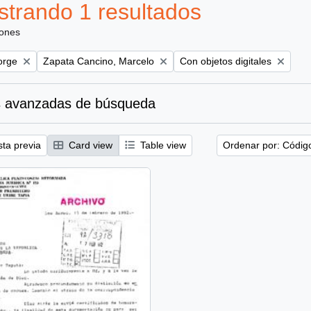
trando 1 resultados
iones
Remove filter:
Remove filter:
orge
Zapata Cancino, Marcelo
Con objetos digitales
 avanzadas de búsqueda
sta previa
Card view
Table view
Ordenar por: Códig