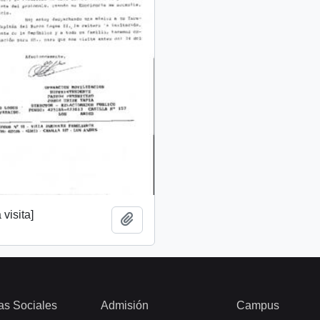
 visita]
Añadir al portapapeles
as Sociales
Admisión
Campus