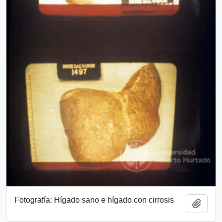
Fotografía: Hígado sano e hígado con cirrosis
Añadi