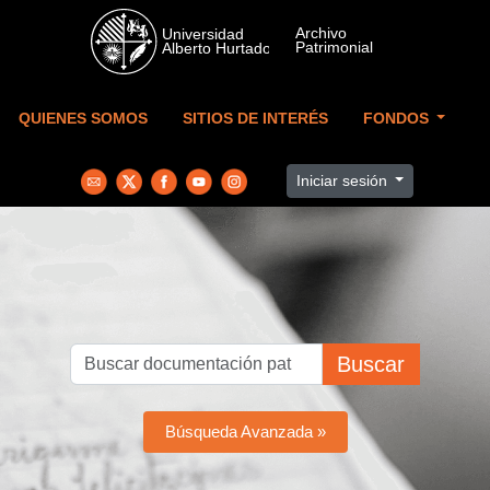
Skip to main content
QUIENES SOMOS
SITIOS DE INTERÉS
FONDOS
Iniciar sesión
Buscar
Búsqueda Avanzada »