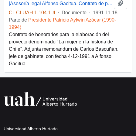
Añadi
[Asesoría legal Alfonso Gacitua. Contrato de prestación de servicios]
CL CLUAH 1-104-1-4
·
Documento
·
1991-11-18
Parte de
Presidente Patricio Aylwin Azócar (1990-
1994)
Contrato de honorarios para la elaboración del
proyecto denominado "La mujer en la historia de
Chile". Adjunta memorandum de Carlos Bascuñán.
jefe de gabinete, con fecha 4-12-1991 a Alfonso
Gacitua
Universidad Alberto Hurtado