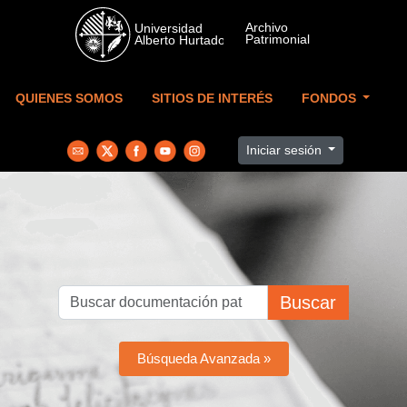
Skip to main content
QUIENES SOMOS
SITIOS DE INTERÉS
FONDOS
Iniciar sesión
Buscar
Búsqueda Avanzada »