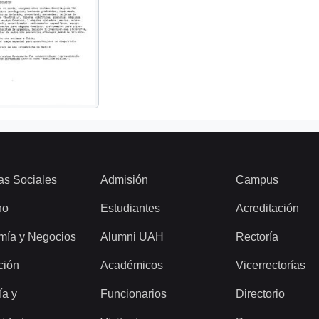
as Sociales
Admisión
Campus
ho
Estudiantes
Acreditación
mía y Negocios
Alumni UAH
Rectoría
ción
Académicos
Vicerrectorías
ía y
Funcionarios
Directorio