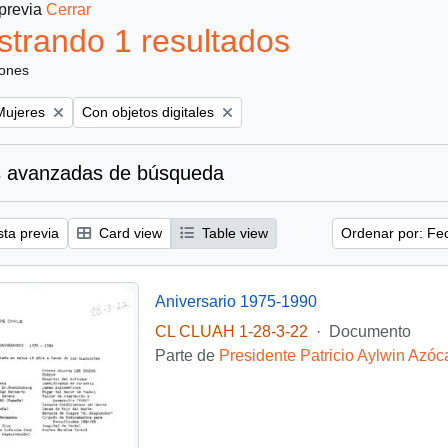
 previa
Cerrar
trando 1 resultados
iones
emove filter:
Remove filter:
Mujeres
Con objetos digitales
 avanzadas de búsqueda
sta previa
Card view
Table view
Ordenar por: Fe
Aniversario 1975-1990
CL CLUAH 1-28-3-22
·
Documento
Parte de
Presidente Patricio Aylwin Azóc