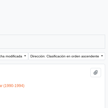
cha modificada
Dirección: Clasificación en orden ascendente
Añadi
ar (1990-1994)