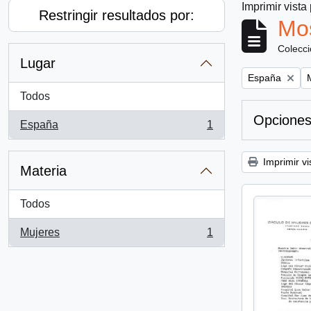
Imprimir vista
Restringir resultados por:
Mos
Colecc
Lugar
Remove filter:
R
España
Todos
Opciones
España
1
, 1 resultados
Imprimir vi
Materia
Todos
Mujeres
1
, 1 resultados