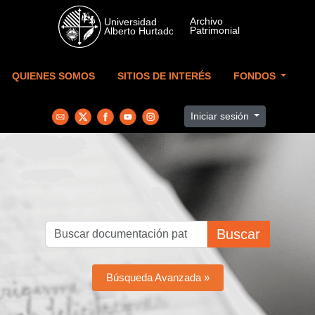
Skip to main content
QUIENES SOMOS
SITIOS DE INTERÉS
FONDOS
Iniciar sesión
Buscar
Búsqueda Avanzada »