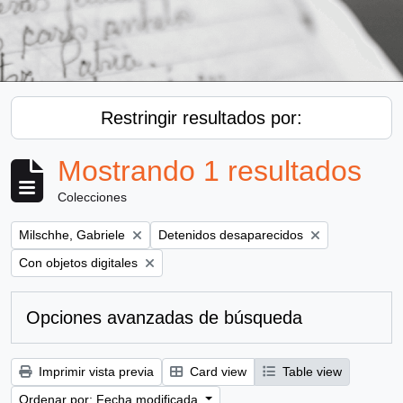
Restringir resultados por:
Mostrando 1 resultados
Colecciones
Remove filter:
Remove filter:
Milschhe, Gabriele
Detenidos desaparecidos
Remove filter:
Con objetos digitales
Opciones avanzadas de búsqueda
Imprimir vista previa
Card view
Table view
Ordenar por: Fecha modificada