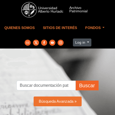
Skip to main content
QUIENES SOMOS
SITIOS DE INTERÉS
FONDOS
Log in
Buscar
Búsqueda Avanzada »