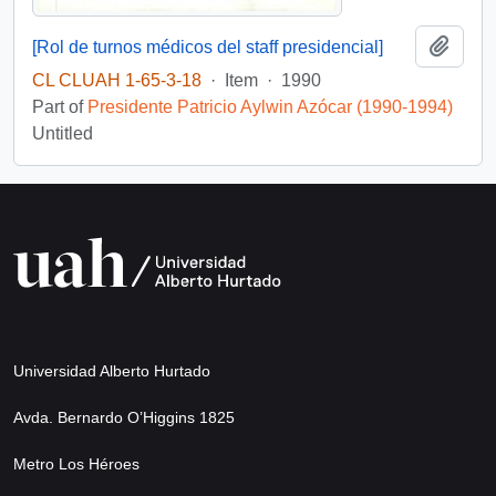
Add t
[Rol de turnos médicos del staff presidencial]
CL CLUAH 1-65-3-18
·
Item
·
1990
Part of
Presidente Patricio Aylwin Azócar (1990-1994)
Untitled
Universidad Alberto Hurtado
Avda. Bernardo O’Higgins 1825
Metro Los Héroes