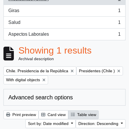
, 1 results
Giras
1
, 1 results
Salud
1
, 1 results
Aspectos Laborales
1
, 1 results
Showing 1 results
Archival description
Remove filter:
Remove filter:
Chile. Presidencia de la República
Presidentes (Chile )
Remove filter:
With digital objects
Advanced search options
Print preview
Card view
Table view
Sort by: Date modified
Direction: Descending