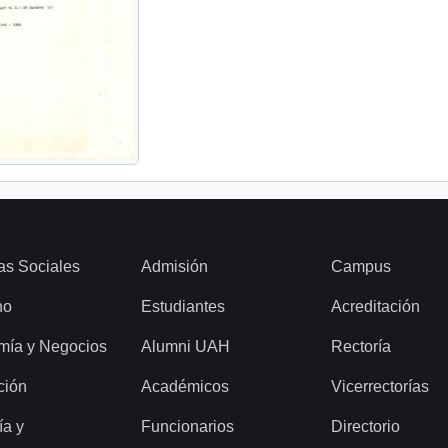
as Sociales
Admisión
Campus
ho
Estudiantes
Acreditación
mía y Negocios
Alumni UAH
Rectoría
ción
Académicos
Vicerrectorías
ía y
Funcionarios
Directorio