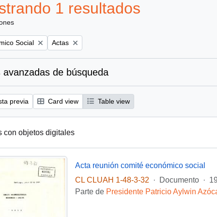
trando 1 resultados
iones
Remove filter:
mico Social
Actas
 avanzadas de búsqueda
sta previa
Card view
Table view
s con objetos digitales
Acta reunión comité económico social
CL CLUAH 1-48-3-32
·
Documento
·
19
Parte de
Presidente Patricio Aylwin Azóc