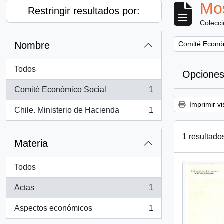
Mos
Restringir resultados por:
Colecc
Remove filter:
Nombre
Comité Econó
Todos
Opciones
Comité Económico Social
1
, 1 resultados
Imprimir vi
Chile. Ministerio de Hacienda
1
, 1 resultados
1 resultado
Materia
Todos
Actas
1
, 1 resultados
Aspectos económicos
1
, 1 resultados