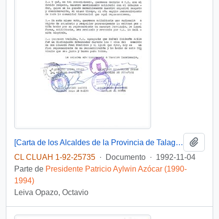
Añadi
[Carta de los Alcaldes de la Provincia de Talagante dando a conocer su apoyo al actual Gobernador Provincial a quien le fue solicitada su renuncia]
CL CLUAH 1-92-25735
·
Documento
·
1992-11-04
Parte de
Presidente Patricio Aylwin Azócar (1990-
1994)
Leiva Opazo, Octavio