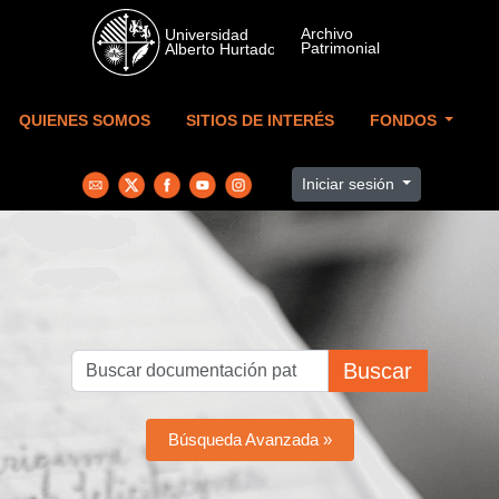
Skip to main content
QUIENES SOMOS
SITIOS DE INTERÉS
FONDOS
Iniciar sesión
Buscar
Búsqueda Avanzada »