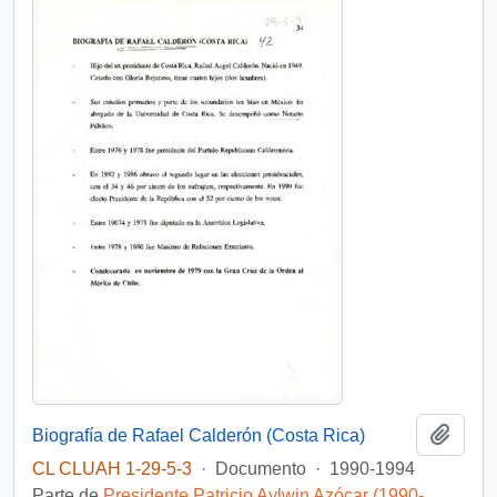
Añadi
Biografía de Rafael Calderón (Costa Rica)
CL CLUAH 1-29-5-3
·
Documento
·
1990-1994
Parte de
Presidente Patricio Aylwin Azócar (1990-