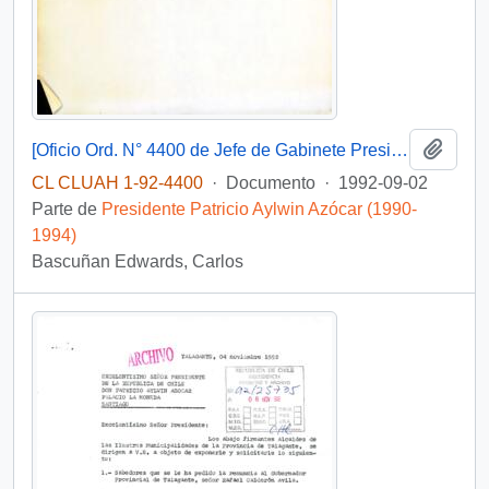
Añadi
[Oficio Ord. N° 4400 de Jefe de Gabinete Presidencial, remite copia de carta]
CL CLUAH 1-92-4400
·
Documento
·
1992-09-02
Parte de
Presidente Patricio Aylwin Azócar (1990-
1994)
Bascuñan Edwards, Carlos