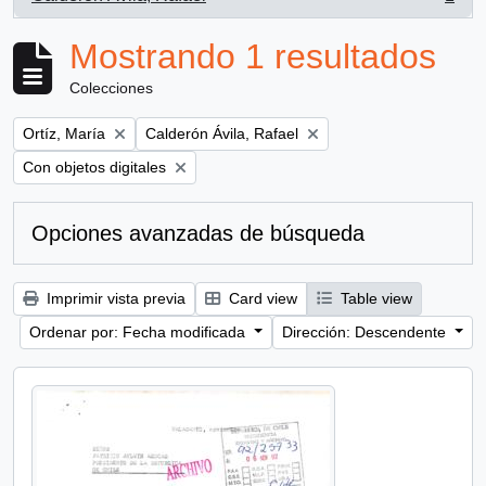
, 1 resultados
Mostrando 1 resultados
Colecciones
Remove filter:
Remove filter:
Ortíz, María
Calderón Ávila, Rafael
Remove filter:
Con objetos digitales
Opciones avanzadas de búsqueda
Imprimir vista previa
Card view
Table view
Ordenar por: Fecha modificada
Dirección: Descendente