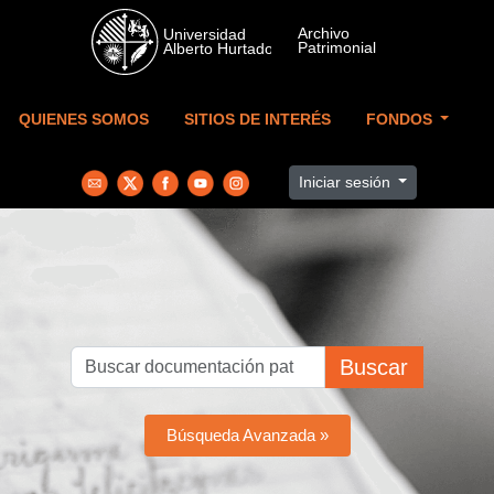
Skip to main content
QUIENES SOMOS
SITIOS DE INTERÉS
FONDOS
Iniciar sesión
Buscar
Búsqueda Avanzada »