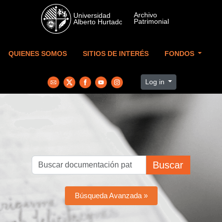
Skip to main content
QUIENES SOMOS
SITIOS DE INTERÉS
FONDOS
Log in
Buscar
Búsqueda Avanzada »