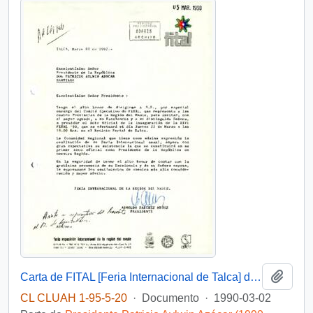
Añadi
Carta de FITAL [Feria Internacional de Talca] de su Presidente, sr. Arnoldo Sánchez Muñoz, dirigida al Excelentísimo Señor Presidente de la República Don Patricio Aylwin Azócar
CL CLUAH 1-95-5-20
·
Documento
·
1990-03-02