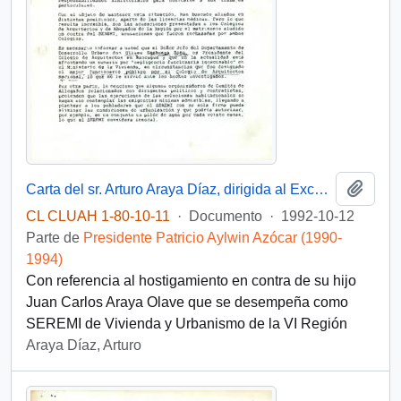
Añadi
Carta del sr. Arturo Araya Díaz, dirigida al Excelentísimo Señor Don Patricio Aylwin Azocar Presidente de la República
CL CLUAH 1-80-10-11
·
Documento
·
1992-10-12
Parte de
Presidente Patricio Aylwin Azócar (1990-
1994)
Con referencia al hostigamiento en contra de su hijo
Juan Carlos Araya Olave que se desempeña como
SEREMI de Vivienda y Urbanismo de la VI Región
Araya Díaz, Arturo