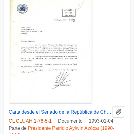
Añadi
Carta desde el Senado de la República de Chile, del sr. Máximo Pacheco Gómez, dirigida al Excmo. Señor Patricio Aylwin A. Presidente de la República
CL CLUAH 1-78-5-1
·
Documento
·
1993-01-04
Parte de
Presidente Patricio Aylwin Azócar (1990-