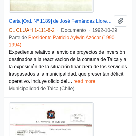
Añadi
Carta [Ord. Nº 1189] de José Fernández Llorens, Alcalde de Talca, a Patricio Aylwin Azócar, Presidente de la República, sobre envío de proyectos de inversión comunal y situación financiera municipal
CL CLUAH 1-111-8-2
·
Documento
·
1992-10-29
Parte de
Presidente Patricio Aylwin Azócar (1990-
1994)
Expediente relativo al envío de proyectos de inversión
destinados a la reactivación de la comuna de Talca y a
la exposición de la situación financiera de los servicios
traspasados a la municipalidad, que presentan déficit
operativo. Incluye oficio del
…
read more
Municipalidad de Talca (Chile)