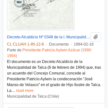
Añadi
Decreto Alcaldicio Nº 0348 de la I. Municipalidad de Talca, firmado por su Alcalde, don José Fernández Llorens
CL CLUAH 1-95-12-8
·
Documento
·
1994-02-18
Parte de
Presidente Patricio Aylwin Azócar (1990-
1994)
El documento es un Decreto Alcaldicio de la
Municipalidad de Talca (8 de febrero de 1994) que, tras
un acuerdo del Concejo Comunal, concede al
Presidente Patricio Aylwin la condecoración “José
Manso de Velasco” en el grado de Hijo Ilustre de Talca.
La
…
read more
Municipalidad de Talca (Chile)