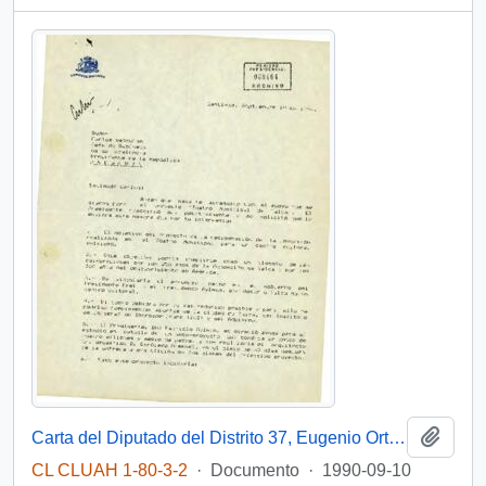
Añadi
Carta del Diputado del Distrito 37, Eugenio Ortega Riquelme, al Jefe de Gabinete Presidencial, Carlos Bascuñán Edwards, agradeciendo su apoyo hacia el proyecto "Teatro Municipal de Talca" y haciendo un memorándum sobre todos los detalles relacionados a éste
CL CLUAH 1-80-3-2
·
Documento
·
1990-09-10