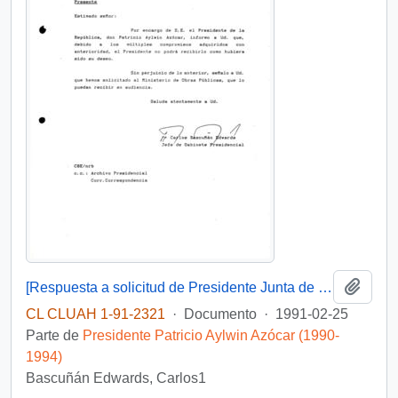
Añadi
[Respuesta a solicitud de Presidente Junta de Vigilancia de Rio Maule]
CL CLUAH 1-91-2321
·
Documento
·
1991-02-25
Parte de
Presidente Patricio Aylwin Azócar (1990-
1994)
Bascuñán Edwards, Carlos1