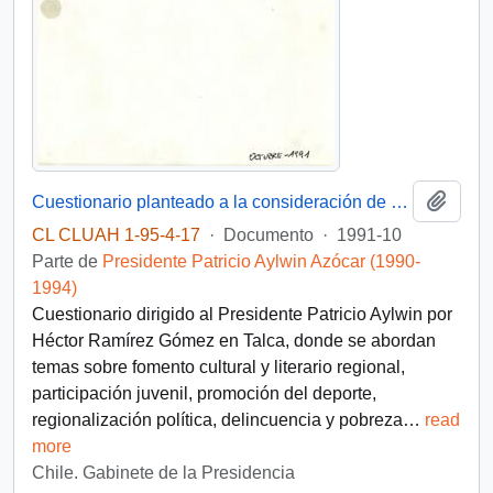
Añadi
Cuestionario planteado a la consideración de S.E. El Presidente de la República, Don Patricio Aylwin Azócar, por Héctor Ramírez Gómez, Talca
CL CLUAH 1-95-4-17
·
Documento
·
1991-10
Parte de
Presidente Patricio Aylwin Azócar (1990-
1994)
Cuestionario dirigido al Presidente Patricio Aylwin por
Héctor Ramírez Gómez en Talca, donde se abordan
temas sobre fomento cultural y literario regional,
participación juvenil, promoción del deporte,
regionalización política, delincuencia y pobreza
…
read
more
Chile. Gabinete de la Presidencia