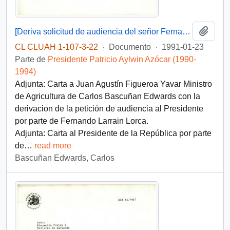
Añadi
[Deriva solicitud de audiencia del señor Fernando Larraín L. de la Confederación Agrícola del Centro, efectuada a S.E. el Presidente de la República]
CL CLUAH 1-107-3-22
·
Documento
·
1991-01-23
Parte de
Presidente Patricio Aylwin Azócar (1990-
1994)
Adjunta: Carta a Juan Agustín Figueroa Yavar Ministro
de Agricultura de Carlos Bascuñan Edwards con la
derivacion de la petición de audiencia al Presidente
por parte de Fernando Larrain Lorca.
Adjunta: Carta al Presidente de la República por parte
de
…
read more
Bascuñan Edwards, Carlos