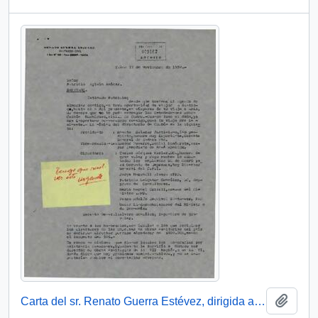
Añadi
Carta del sr. Renato Guerra Estévez, dirigida al Señor Patricio Aylwin Azócar