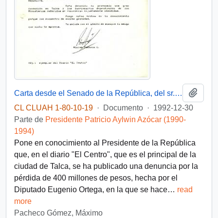
Añadi
Carta desde el Senado de la República, del sr. Máximo Pacheco, dirigida al Excmo. señor don Patricio Aylwin A. Presidente de la República
CL CLUAH 1-80-10-19
·
Documento
·
1992-12-30
Parte de
Presidente Patricio Aylwin Azócar (1990-
1994)
Pone en conocimiento al Presidente de la República
que, en el diario "El Centro", que es el principal de la
ciudad de Talca, se ha publicado una denuncia por la
pérdida de 400 millones de pesos, hecha por el
Diputado Eugenio Ortega, en la que se hace
…
read
more
Pacheco Gómez, Máximo