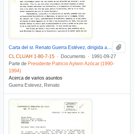
Añadi
Carta del sr. Renato Guerra Estévez, dirigida al Presidente Patricio Aylwin
CL CLUAH 1-80-7-15
·
Documento
·
1991-09-27
Parte de
Presidente Patricio Aylwin Azócar (1990-
1994)
Acerca de varios asuntos
Guerra Estevez, Renato