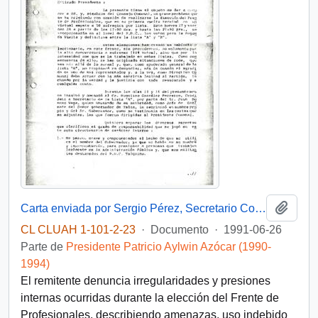
Añadi
Carta enviada por Sergio Pérez, Secretario Comunal del PDC en Talca, dirigida al Presidente Patricio Aylwin
CL CLUAH 1-101-2-23
·
Documento
·
1991-06-26
Parte de
Presidente Patricio Aylwin Azócar (1990-
1994)
El remitente denuncia irregularidades y presiones
internas ocurridas durante la elección del Frente de
Profesionales, describiendo amenazas, uso indebido