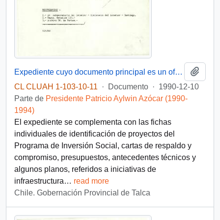
Añadi
Expediente cuyo documento principal es un oficio del Gobernador Provincial de Talca al Subsecretario del Interior, mediante el cual se remite una carpeta con fichas de postulación de proyectos para su financiamiento por el Ministerio del Interior
CL CLUAH 1-103-10-11
·
Documento
·
1990-12-10
Parte de
Presidente Patricio Aylwin Azócar (1990-
1994)
El expediente se complementa con las fichas
individuales de identificación de proyectos del
Programa de Inversión Social, cartas de respaldo y
compromiso, presupuestos, antecedentes técnicos y
algunos planos, referidos a iniciativas de
infraestructura
…
read more
Chile. Gobernación Provincial de Talca