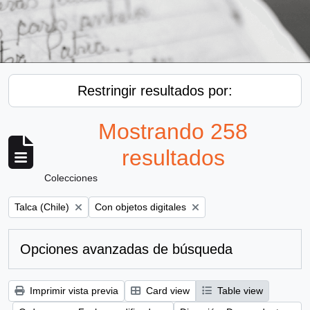
Restringir resultados por:
Mostrando 258
resultados
Colecciones
Remove filter:
Remove filter:
Talca (Chile)
Con objetos digitales
Opciones avanzadas de búsqueda
Imprimir vista previa
Card view
Table view