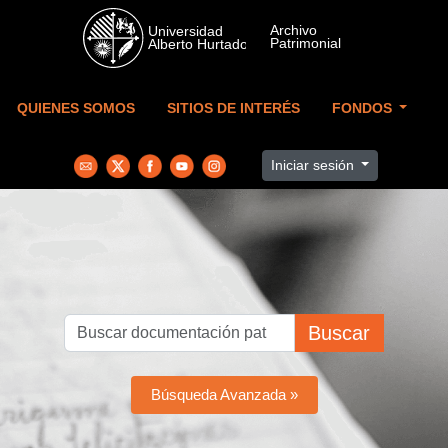
Skip to main content
QUIENES SOMOS
SITIOS DE INTERÉS
FONDOS
Iniciar sesión
Buscar
Búsqueda Avanzada »