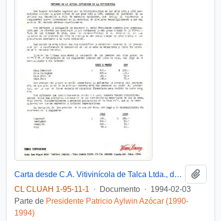
Añadi
Carta desde C.A. Vitivinícola de Talca Ltda., de su Presidente, sr. Gabriel Sepúlveda Fernández, y su Gerente, sr. Leopoldo Bustamante López, dirigida a don Patricio Aylwin Azócar, Presidente de la República de Chile
CL CLUAH 1-95-11-1
·
Documento
·
1994-02-03
Parte de
Presidente Patricio Aylwin Azócar (1990-
1994)