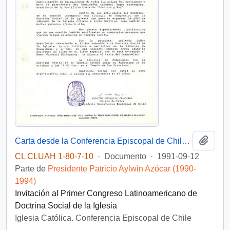
Añadi
Carta desde la Conferencia Episcopal de Chile, Ref. N° 664/91, del Obispo de Talca, Carlos González Cruchaga, dirigida al Excmo. Señor Patricio Aylwin Azócar
CL CLUAH 1-80-7-10
·
Documento
·
1991-09-12
Parte de
Presidente Patricio Aylwin Azócar (1990-
1994)
Invitación al Primer Congreso Latinoamericano de
Doctrina Social de la Iglesia
Iglesia Católica. Conferencia Episcopal de Chile