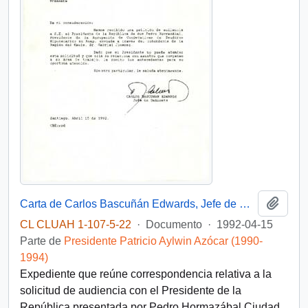
Añadi
Carta de Carlos Bascuñán Edwards, Jefe de Gabinete Presidencial, a Alejandro Foxley Ríoseco, Ministro de Hacienda, sobre solicitud de audiencia de la Agrupación de Cooperativas de Deudores Hipotecarios ex ANAP
CL CLUAH 1-107-5-22
·
Documento
·
1992-04-15
Parte de
Presidente Patricio Aylwin Azócar (1990-
1994)
Expediente que reúne correspondencia relativa a la
solicitud de audiencia con el Presidente de la
República presentada por Pedro Hormazábal Ciudad,