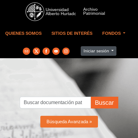
Skip to main content
QUIENES SOMOS
SITIOS DE INTERÉS
FONDOS
Iniciar sesión
Buscar
Búsqueda Avanzada »