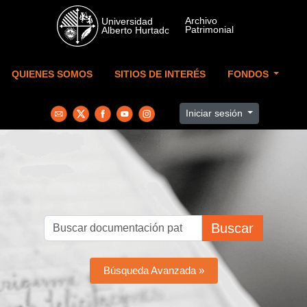
Skip to main content
QUIENES SOMOS
SITIOS DE INTERÉS
FONDOS
Iniciar sesión
Buscar
Búsqueda Avanzada »