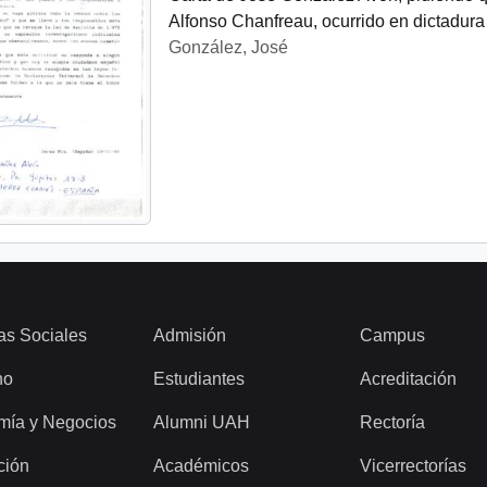
Alfonso Chanfreau, ocurrido en dictadura 
González, José
as Sociales
Admisión
Campus
ho
Estudiantes
Acreditación
mía y Negocios
Alumni UAH
Rectoría
ción
Académicos
Vicerrectorías