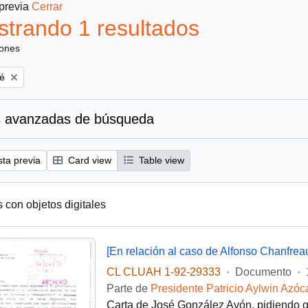
 previa
Cerrar
trando 1 resultados
iones
é
 avanzadas de búsqueda
sta previa
Card view
Table view
s con objetos digitales
[En relación al caso de Alfonso Chanfrea
CL CLUAH 1-92-29333
·
Documento
·
Parte de
Presidente Patricio Aylwin Azóc
Carta de José González Avón, pidiendo q