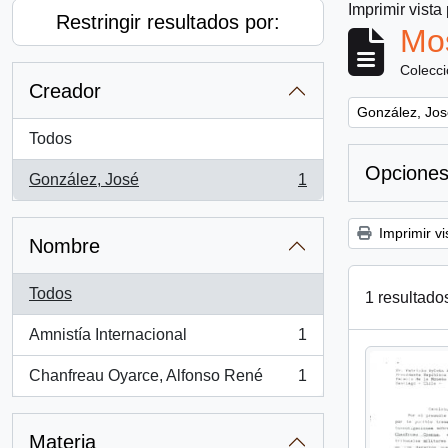
Imprimir vista
Restringir resultados por:
Mos
Colecc
Creador
Remove filter:
González, Jos
Todos
Opciones
González, José
1
, 1 resultados
Imprimir vi
Nombre
Todos
1 resultado
Amnistía Internacional
1
, 1 resultados
Chanfreau Oyarce, Alfonso René
1
, 1 resultados
Materia