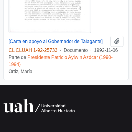
Añadi
[Carta en apoyo al Gobernador de Talagante]
CL CLUAH 1-92-25733
·
Documento
·
1992-11-06
Parte de
Presidente Patricio Aylwin Azócar (1990-
1994)
Ortíz, María