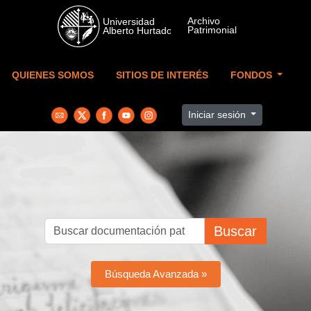
Skip to main content
QUIENES SOMOS
SITIOS DE INTERÉS
FONDOS
Iniciar sesión
Buscar
Búsqueda Avanzada »