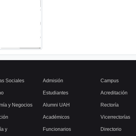
as Sociales
Admisión
Campus
ho
Estudiantes
Acreditación
mía y Negocios
Alumni UAH
Rectoría
ción
Académicos
Vicerrectorías
ía y
Funcionarios
Directorio