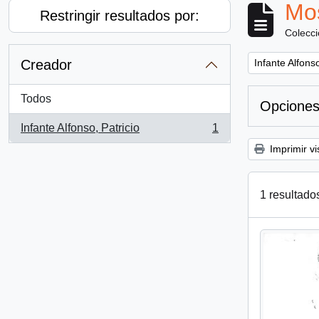
Mos
Restringir resultados por:
Colecc
Remove filter:
Creador
Infante Alfonso
Todos
Opciones
Infante Alfonso, Patricio
1
, 1 resultados
Imprimir vi
1 resultado